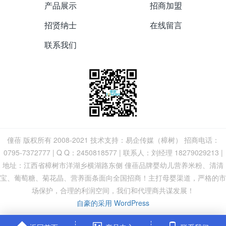
产品展示
招商加盟
招贤纳士
在线留言
联系我们
僮蓓 版权所有 2008-2021 技术支持：易企传媒（樟树） 招商电话：
0795-7372777 | Q Q：2450818577 | 联系人：刘经理 18279029213 |
地址：江西省樟树市洋湖乡横湖路东侧 僮蓓品牌婴幼儿营养米粉、清清
宝、葡萄糖、菊花晶、营养面条面向全国招商！主打母婴渠道，严格的市
场保护，合理的利润空间，我们和代理商共谋发展！
自豪的采用 WordPress