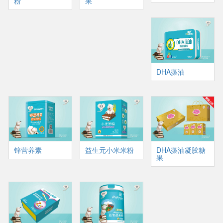
粉
果
DHA藻油
锌营养素
益生元小米米粉
DHA藻油凝胶糖
果