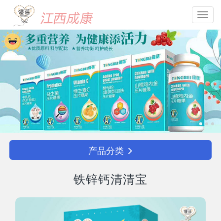
Toggl
navig
产品分类
铁锌钙清清宝