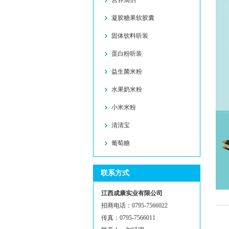
营养滴剂
凝胶糖果软胶囊
固体饮料听装
蛋白粉听装
益生菌米粉
水果奶米粉
小米米粉
清清宝
葡萄糖
联系方式
江西成康实业有限公司
招商电话：0795-7566022
传真：0795-7566011