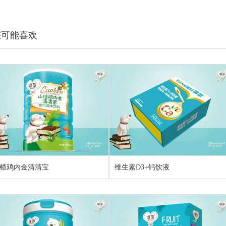
您可能喜欢
楂鸡内金清清宝
维生素D3+钙饮液