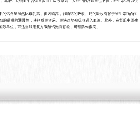
类、猪肝、动物血中含铁量多而且吸收率高，大豆中的含铁量也不低，维生素C可以促
中的钙含量虽然比母乳高，但因磷高，影响钙的吸收。钙的吸收有赖于维生素D的作
细胞黏膜的通透性，使钙质更容易、更快速地被吸收进入血液。此外，在肾脏中维生
0国际单位，可适当服用复方碳酸钙泡腾颗粒，可预防佝偻病。