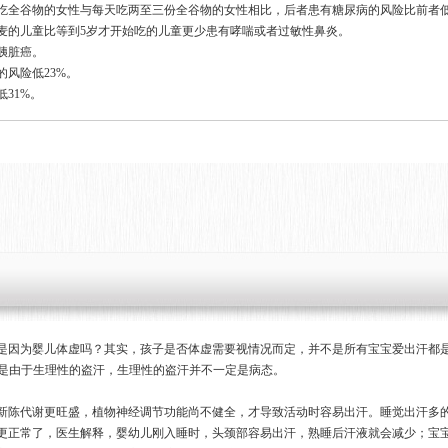
吃全谷物的女性与每天吃两至三份全谷物的女性相比，后者患有糖尿病的风险比前者低
麦的儿童比等到5岁才开始吃的儿童更少患有哮喘或者过敏性鼻炎。
胰脏癌。
风险低23%。
31%。
是因为婴儿体虚吗？其实，孩子是否体虚需要视情况而定，并不是所有宝宝爱出汗都
都是由于生理性的盗汗，生理性的盗汗并不一定是病态。
新陈代谢更旺盛，植物神经调节功能尚不健全，才导致活动时容易出汗。睡觉出汗多
更正常了，医生解释，婴幼儿刚入睡时，头颈部容易出汗，熟睡后汗液就会减少；宝