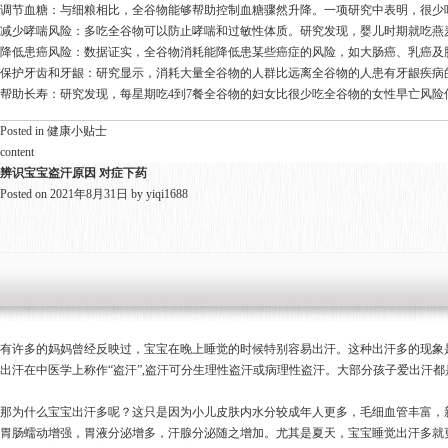
调节血糖：与细粮相比，全谷物能够帮助控制血糖骤然升降。一项研究中表明，很少
减少哮喘风险：多吃全谷物可以防止哮喘和过敏性体质。研究发现，婴儿时期就吃燕
降低患癌风险：数据证实，全谷物消耗能降低患某些癌症的风险，如大肠癌、乳癌及
保护牙齿和牙龈：研究显示，消耗大量全谷物的人群比远离全谷物的人患有牙龈疾病的
帮助长寿：研究发现，每星期吃4到7餐全谷物的妇女比很少吃全谷物的女性早亡风险低
Posted in
健康小贴士
content
辨识宝宝盗汗原因 对症下药
Posted on
2021年8月31日
by
yiqi1688
有许多的妈妈曾经反映过，宝宝在晚上睡觉的时候特别容易出汗。这种出汗多的现象
出汗在中医学上称作“盗汗”,盗汗可分生理性盗汗或病理性盗汗。大部分孩子爱出汗
那为什么宝宝出汗多呢？这只是因为小儿皮肤内水分较成年人更多，毛细血管丰富，
胃肠蠕动增强，胃液分泌增多，汗腺分泌随之增加。尤其是夏天，宝宝睡觉出汗多就