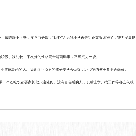
，该静静不下来，注意力分散，“玩野”之后到小学再去纠正就很困难了，智力发展也
与骄傲、没礼貌、不友好的性格完全是两码事，不可混为一谈。
个道德高尚的人。我建议4～5岁的孩子要学会做饭，5～6岁的孩子要学会做菜。
如果一个连吃饭都要家长七八遍催促、没有责任感的人，以后上学、找工作等都会依赖