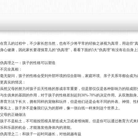
在育儿的过程中，不少家长想当然，也有不少将平常的经验之谈视为真理，用这些“
身心健康，因此家长要谨慎育儿的“伪真理”，看看下面的5大“伪真理”有没有在自身
伪真理之一：孩子的性格可以塑造
不完全真相：
毫无疑问，孩子的性格会受到外部环境的综合影响，家庭环境、亲子关系等都会成为
更真实的情况：
虽然父母的努力对孩子后天性格的形成非常重要，但是那仅仅是各种影响力的组成部
与生俱来的基因的作用，对于孩子的性格差别起到30%-70%的决定作用。从双胞
养育方法下长大，拥有同样的宠物和玩伴，但是他们还是会有不同的外表、神情、性
事实上，孩子并不是像我们认为的那样，像一张白纸一样来到这个世界上。
父母的正确做法
孩子不是粘土，不可能按照模具塑造成大卫或者维纳斯。但是你可以通过教育方式来
乐和乐器的机会，才能激发他身体内的潜能。
伪真理之二：和孩子一起时间越长，对他就越有益