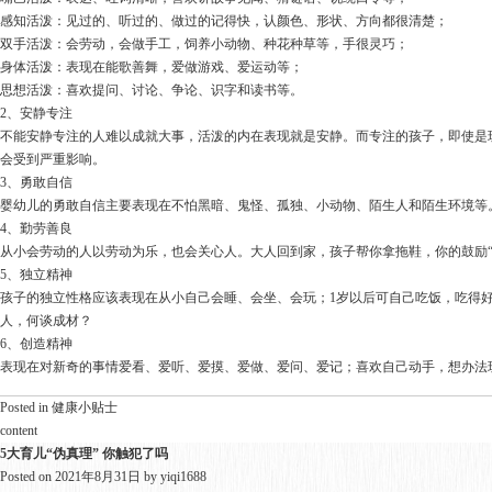
感知活泼：见过的、听过的、做过的记得快，认颜色、形状、方向都很清楚；
双手活泼：会劳动，会做手工，饲养小动物、种花种草等，手很灵巧；
身体活泼：表现在能歌善舞，爱做游戏、爱运动等；
思想活泼：喜欢提问、讨论、争论、识字和读书等。
2、安静专注
不能安静专注的人难以成就大事，活泼的内在表现就是安静。而专注的孩子，即使是
会受到严重影响。
3、勇敢自信
婴幼儿的勇敢自信主要表现在不怕黑暗、鬼怪、孤独、小动物、陌生人和陌生环境等
4、勤劳善良
从小会劳动的人以劳动为乐，也会关心人。大人回到家，孩子帮你拿拖鞋，你的鼓励“
5、独立精神
孩子的独立性格应该表现在从小自己会睡、会坐、会玩；1岁以后可自己吃饭，吃得
人，何谈成材？
6、创造精神
表现在对新奇的事情爱看、爱听、爱摸、爱做、爱问、爱记；喜欢自己动手，想办法
Posted in
健康小贴士
content
5大育儿“伪真理” 你触犯了吗
Posted on
2021年8月31日
by
yiqi1688