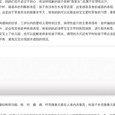
，妈妈们也不必过于担心，有这种现象的孩子俗称“蒸笼头”,也属于生理性出汗。
汗时，最基本的判断标准是：孩子有没有生长发育迟缓，反复感冒及食欲减退的表现
，这是由于零食所含的能量非常大，爸爸妈妈可以试着改掉宝宝爱吃零食的习惯，看
佝偻病的症状，三岁以内的婴幼儿需特别注意。病理性盗汗的主要表现有：血钙偏低
外，还会有其他多种疾病表现，爸爸妈妈必须带宝宝尽早到医院就医，进行相关检查
宝宝上了幼儿园，也可以提醒老师多给孩子喂水。调理的方式还有平时给孩子喂点淡
平衡，避免宝宝出现脱水虚脱的情况。
肠结构和功能。铁、锌、碘、硒、钙等微量元素在人体内含量高，给孩子补充微量元