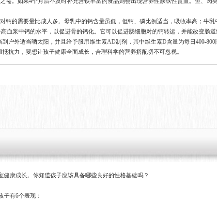
月之需。如果4个月后不及时补充含铁丰富的食品则会出现营养性缺铁性贫血。鱼、肉
，对钙的需要量比成人多。母乳中的钙含量虽低，但钙、磷比例适当，吸收率高；牛乳
升高血浆中钙的水平，以促进骨的钙化。它可以促进肠细胞对的钙转运，并能改变肠道
户外适当晒太阳，并且给予服用维生素AD制剂，其中维生素D含量为每日400-80
和抵抗力，要想让孩子健康全面成长，合理科学的营养搭配切不可忽视。
宝健康成长。你知道孩子应该具备哪些良好的性格基础吗？
孩子有6个表现：