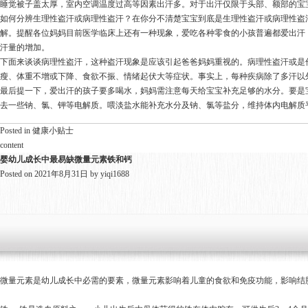
睡觉被子盖太厚，室内空调温度过高等因素出汗多。对于出汗仅限于头部、额部的宝宝
如何分辨生理性盗汗或病理性盗汗？在你分不清楚宝宝到底是生理性盗汗或病理性盗
解。提醒各位妈妈目前医学临床上还有一种现象，爱吃各种零食的小孩普遍都爱出汗
汗量的增加。
下面来谈谈病理性盗汗，这种盗汗现象是应该引起爸爸妈妈重视的。病理性盗汗或是
瘦、体重不增或下降、食欲不振、情绪起伏大等症状。事实上，每种疾病除了多汗以
最后提一下，爱出汗的孩子要多喝水，妈妈需注意每天给宝宝补充足够的水分。要是
去一些钠、氯、钾等电解质。喂淡盐水能补充水分及钠、氯等盐分，维持体内电解质
Posted in
健康小贴士
content
婴幼儿成长中最易缺微量元素铁和钙
Posted on
2021年8月31日
by
yiqi1688
微量元素是幼儿成长中必需的要素，微量元素影响着儿童的食欲和免疫功能，影响结