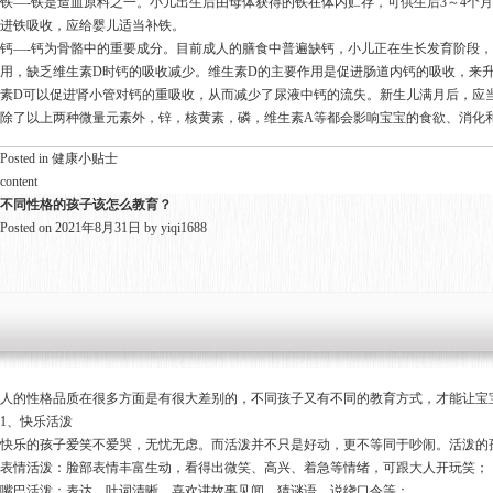
铁—-铁是造血原料之一。小儿出生后由母体获得的铁在体内贮存，可供生后3～4个
进铁吸收，应给婴儿适当补铁。
钙—-钙为骨骼中的重要成分。目前成人的膳食中普遍缺钙，小儿正在生长发育阶段
用，缺乏维生素D时钙的吸收减少。维生素D的主要作用是促进肠道内钙的吸收，来
素D可以促进肾小管对钙的重吸收，从而减少了尿液中钙的流失。新生儿满月后，应当到
除了以上两种微量元素外，锌，核黄素，磷，维生素A等都会影响宝宝的食欲、消化
Posted in
健康小贴士
content
不同性格的孩子该怎么教育？
Posted on
2021年8月31日
by
yiqi1688
人的性格品质在很多方面是有很大差别的，不同孩子又有不同的教育方式，才能让宝
1、快乐活泼
快乐的孩子爱笑不爱哭，无忧无虑。而活泼并不只是好动，更不等同于吵闹。活泼的
表情活泼：脸部表情丰富生动，看得出微笑、高兴、着急等情绪，可跟大人开玩笑；
嘴巴活泼：表达、吐词清晰，喜欢讲故事见闻、猜谜语、说绕口令等；